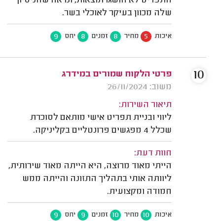
התפריט לא הושגו תוצאות, ונראה שהניסיון
שלה מכוון בעיקר לאוכלי בשר.
9
8
8
5
איכות
מחיר
זמנים
יחס
10
פרטי הלקוח שמורים במידרג
משוב: 26/11/2024
תיאור השירות:
ליווי ובניית תפריט אישי מותאם לסוכרת
שכלל 4 מפגשים פרונטליים בקליניקה.
חוות דעת:
הייתי מאוד מרוצה, היא הייתה מאוד שירותית,
ליוותה אותי בתהליך התזונה והייתה ממש
חמודה ומקצועית.
9
9
10
10
איכות
מחיר
זמנים
יחס