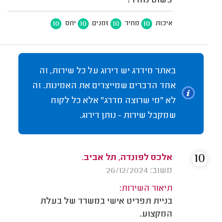
פשוט נהדר!
10
10
10
10
איכות
מחיר
זמנים
יחס
באתר מידרג יש דירוג על כל שירות, זה
אחד הדברים שמייצרים את האמינות. זה
לא "מי שרוצה מדרג" אלא כל לקוח
שמקבל שירות - נותן דירוג.
10
אלכס לפונדה, תל אביב.
משוב: 26/12/2024
תיאור השירות:
בניית תפריט אישי במשרד של בעלת
המקצוע.