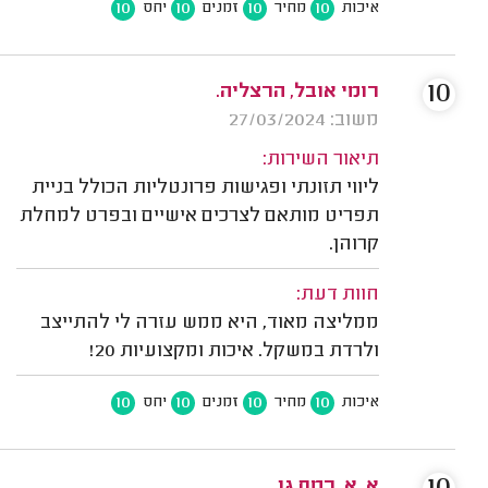
10
10
10
10
איכות
מחיר
זמנים
יחס
10
רומי אובל, הרצליה.
משוב: 27/03/2024
תיאור השירות:
ליווי תזונתי ופגישות פרונטליות הכולל בניית
תפריט מותאם לצרכים אישיים ובפרט למחלת
קרוהן.
חוות דעת:
ממליצה מאוד, היא ממש עזרה לי להתייצב
ולרדת במשקל. איכות ומקצועיות 20!
10
10
10
10
איכות
מחיר
זמנים
יחס
א. א. רמת גן.