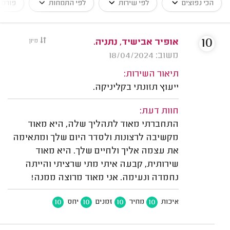
הכי נפוצים
לפי שירות
לפי התמחות
פורמט
10
אופיר אבישיד, נתניה.
מיון
משוב: 18/04/2024
תיאור השירות:
ייעוץ תזונתי בקליניקה.
חוות דעת:
התחברתי מאוד לתהליך שלה, היא מאוד
מקשיבה לרצונות ולסדר היום שלך ומתאימה
את עצמה אליך ולחיים שלך. היא מאוד
שירותית, קבעה איתי מתי שרציתי והייתה
נחמדה ונעימה. אני מאוד מרוצה ממנה!
10
10
10
10
איכות
מחיר
זמנים
יחס