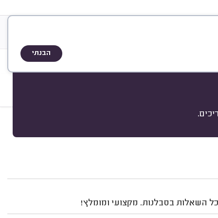
ת הדירוג
הבנתי
שיפוץ מטבחים
שיפוץ אמבטיה
כים.
מיון
כל השאלות בסבלנות. מקצועי ומומלץ!