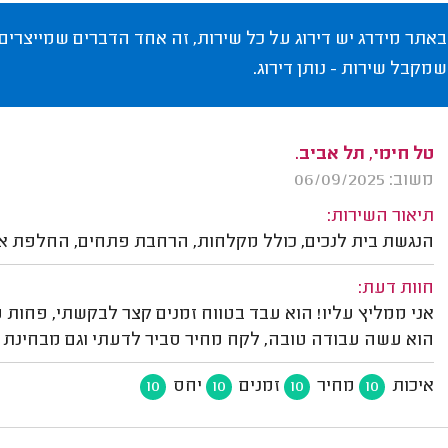
באתר מידרג יש דירוג על כל שירות, זה אחד הדברים שמייצרים
שמקבל שירות - נותן דירוג.
טל חימי, תל אביב.
משוב: 06/09/2025
תיאור השירות:
הנגשת בית לנכים, כולל מקלחות, הרחבת פתחים, החלפת ארונ
חוות דעת:
אני ממליץ עליו! הוא עבד בטווח זמנים קצר לבקשתי, פחות 
הוא עשה עבודה טובה, לקח מחיר סביר לדעתי וגם מבחינת ה
איכות
מחיר
זמנים
יחס
10
10
10
10