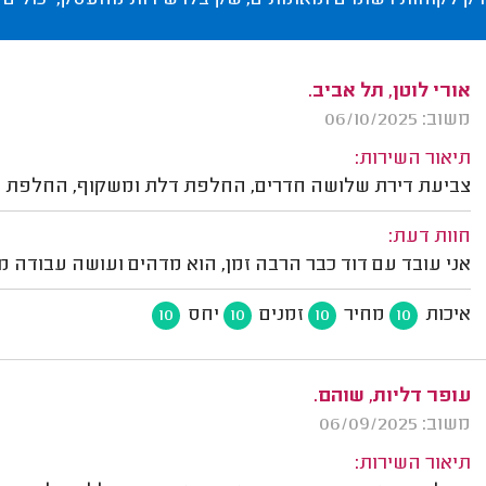
רק לקוחות רשומים ומאומתים, שקיבלו שירות מהעסק, יכולים 
אורי לוטן, תל אביב.
משוב: 06/10/2025
תיאור השירות:
צביעת דירת שלושה חדרים, החלפת דלת ומשקוף, החלפת ק
חוות דעת:
אני עובד עם דוד כבר הרבה זמן, הוא מדהים ועושה עבודה מ
איכות
מחיר
זמנים
יחס
10
10
10
10
עופר דליות, שוהם.
משוב: 06/09/2025
תיאור השירות: