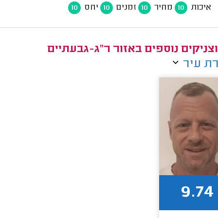
איכות
מחיר
זמנים
יחס
10
10
10
10
צניקים נוספים באזור ר"ג-גבעתיים
ת עיר
9.74