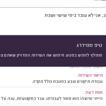
, אני לא עובד בימי שישי ושבת
חוות דעת
ממוצע
גלריה
שיט
יתי
 לפי:
הכל
(
11
)
ים
שיפוצים כלליים
ריצופים, קירות וחיפויים
טיפ ממידרג
מומלץ לחפש במנוע חיפוש את השירות המדויק שאתם צרי
רותם ג. פתח תקווה.
משוב: 08/07/2026
תיאור השירות:
עבודת תיקונים וצבע במטבח כולל תקרה.
חוות דעת:
הייתי מרוצה! הוא מסור לעבודתו, עבד במקצועיות, ענה על 