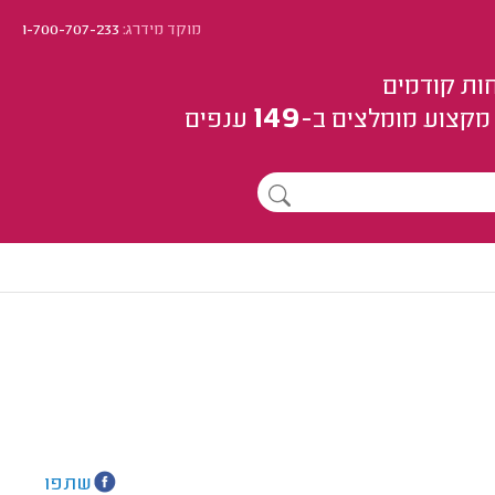
מוקד מידרג:
1-700-707-233
ות קודמים
149
מקצוע
מומלצים
ב-
ענפים
שתפו