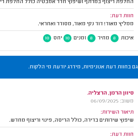
החלפת ריצוף במרתף ושיפוץ חדר אמבטיה כולל החלפת ריצו
חוות דעת:
ממליץ מאוד! דוד נקי מאוד, מסודר ואחראי.
איכות
מחיר
זמנים
יחס
10
10
8
8
גם בחוות דעת אנונימיות, מידרג יודעת מי הלקוח.
סיוון הרמן, הרצליה.
משוב: 06/09/2025
תיאור השירות:
שיפוץ שירותים בדירה, כולל הריסה, פינוי וריצוף מחדש.
חוות דעת: