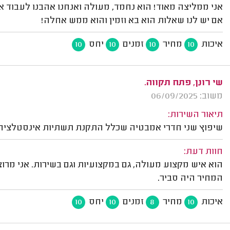
אני ממליצה מאוד! הוא נחמד, מעולה ואנחנו אהבנו לעבוד אי
אם יש לנו שאלות הוא בא וזמין והוא ממש אחלה!
איכות
מחיר
זמנים
יחס
10
10
10
10
שי רונן, פתח תקווה.
משוב: 06/09/2025
תיאור השירות:
שיפוץ שני חדרי אמבטיה שכלל התקנת תשתיות אינסטלציה 
חוות דעת:
הוא איש מקצוע מעולה, גם במקצועיות וגם בשירות. אני מרו
המחיר היה סביר.
איכות
מחיר
זמנים
יחס
10
10
8
10