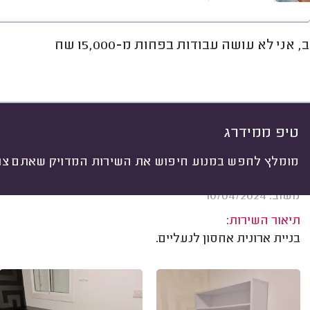
 אני לא עושה עבודות בפחות מ-15,000 שח
חוות דעת
ממוצע
גלריה
אוד
יתי
 לפי:
הכל
(
87
)
ים
בניית רהיטים
תיקון ושדרוג רהיטים
ע
טיפ ממידרג
מומלץ לחפש במנוע חיפוש את השירות המדויק שאתם צרי
ענבל דוד, חדרה.
משוב: 10/04/2024
תיאור השירות:
בניית ארונית אחסון לנעליים.