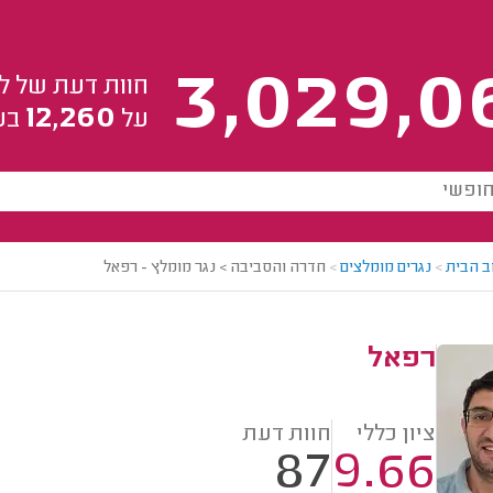
3,029,0
חוות דעת של ל
12,260
על
בע
ב הבית
>
נגרים מומלצים
>
חדרה והסביבה > נגר מומלץ - רפאל
רפאל
ציון כללי
חוות דעת
87
9.66