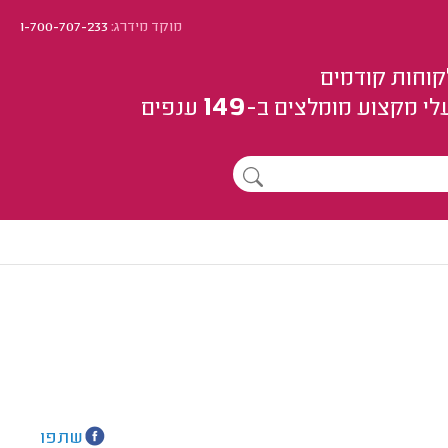
מוקד מידרג:
1-700-707-233
קוחות קודמים
149
לי מקצוע
מומלצים
ב-
ענפים
שתפו