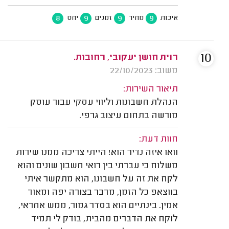
8
9
9
9
איכות
מחיר
זמנים
יחס
10
רוית חושן יעקובי, רחובות.
משוב: 22/10/2023
תיאור השירות:
הנהלת חשבונות וליווי עסקי עבור עוסק
מורשה בתחום עיצוב גרפי.
חוות דעת:
וואו איזה נדיר הוא! הייתי צריכה ממנו שירות
משלוח כי עברתי בין רואי חשבון שונים והוא
לקח את זה על חשבונו, הוא מתקשר איתי
בווצאפ כל הזמן, מדבר בצורה יפה ומאוד
אמין. בינתיים הוא בסדר גמור, ממש אחראי,
לוקח את הדברים מהבית, בודק לי תמיד