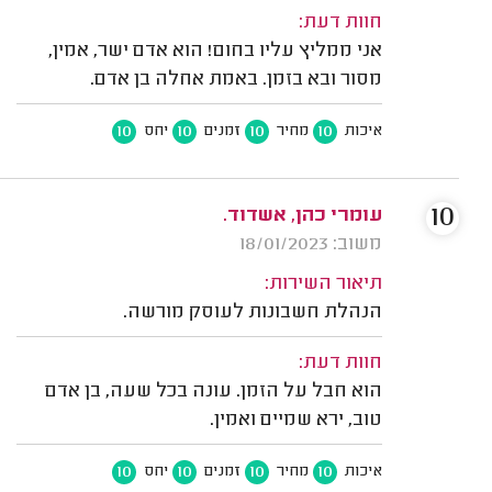
חוות דעת:
אני ממליץ עליו בחום! הוא אדם ישר, אמין,
מסור ובא בזמן. באמת אחלה בן אדם.
10
10
10
10
איכות
מחיר
זמנים
יחס
10
עומרי כהן, אשדוד.
משוב: 18/01/2023
תיאור השירות:
הנהלת חשבונות לעוסק מורשה.
חוות דעת:
הוא חבל על הזמן. עונה בכל שעה, בן אדם
טוב, ירא שמיים ואמין.
10
10
10
10
איכות
מחיר
זמנים
יחס