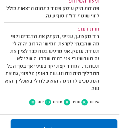
תיאור השירות:
פתיחת תיק עוסק פטור בתחום הרצאות כולל
ליווי שוטף ודו"ח סוף שנה.
חוות דעת:
דוד מקצוען, ענייני, תקתק את הדברים ולפי
מה שהבנתי לקראת חמישי הקרוב יהיה לי
תעודת עוסק. אני מרגיש בנוח כבר לציין את
זה מעכשיו כי אני בטוח שהדעה שלי לא
תשתנה. המחיר קצת יקר בעיניי אך בסך הכל
התהליך היה נוח ונעשה באופן טלפוני, גם את
המסמכים לחתימה הוא שלח לי באונליין והוא
טוב.
10
10
8
10
איכות
מחיר
זמנים
יחס