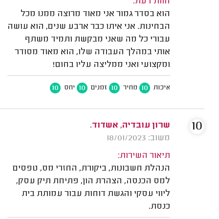
חוות דעת:
הוא בסדר גמור אני מאוד מרוצה ממנו מכל
הבחינות. אני איתו כבר ארבע שנים, הוא עושה
עבורי כל מה שאני מבקשת ותמיד משתף
אותי במהלך העבודה שלו, הוא מאוד מסודר
ומקצועי ואני ממליצה עליו בחום!
10
10
10
10
איכות
מחיר
זמנים
יחס
10
שרון עובדיה, אשדוד.
משוב: 18/01/2023
תיאור השירות:
הנהלת חשבונות, ביקורת, החזרי מס, טפסים
למס הכנסה, הצהרת הון, פתיחת תיק עסק,
ליווי עסקי והגשת דוחות עבור עמותת בית
כנסת.