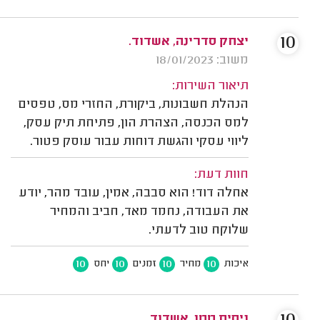
10
יצחק סדרינה, אשדוד.
משוב: 18/01/2023
תיאור השירות:
הנהלת חשבונות, ביקורת, החזרי מס, טפסים
למס הכנסה, הצהרת הון, פתיחת תיק עסק,
ליווי עסקי והגשת דוחות עבור עוסק פטור.
חוות דעת:
אחלה דוד! הוא סבבה, אמין, עובד מהר, יודע
את העבודה, נחמד מאד, חביב והמחיר
שלוקח טוב לדעתי.
10
10
10
10
איכות
מחיר
זמנים
יחס
ניסים ממן, אשדוד.