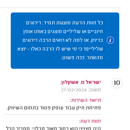
כל חוות הדעת מוצגות תמיד. דירוגים
חיוביים או שליליים מוצגים באותו אופן
בדיוק. אז למה לא רואים הרבה דירוגים
שליליים? כי מי שיש לו הרבה כאלו - יוצא
מהאתר. ככה פשוט.
10
ישראל מ. אשקלון.
משוב: 27/02/2024
תיאור השירות:
פתיחת תיק עבור עוסק פטור בתחום השיווק.
חוות דעת:
היה מצוין! הוא בחור מאוד סבלני, מסביר הכל