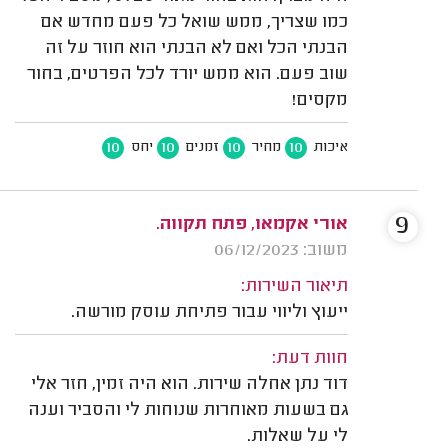
כמו שצריך, ממש שואל כל פעם מחדש אם
הבנתי הכל ואם לא הבנתי הוא חוזר על זה
שוב פעם. הוא ממש יורד לכל הפרטים, בחור
מקסים!
10
10
10
10
איכות
מחיר
זמנים
יחס
9
אורי אקמאו, פתח תקווה.
משוב: 06/12/2023
תיאור השירות:
ייעוץ וליווי עבור פתיחת עוסק מורשה.
חוות דעת:
דוד נתן אחלה שירות. הוא היה זמין, חזר אלי
גם בשעות מאוחרות שנוחות לי והסביר וענה
לי על שאלות.