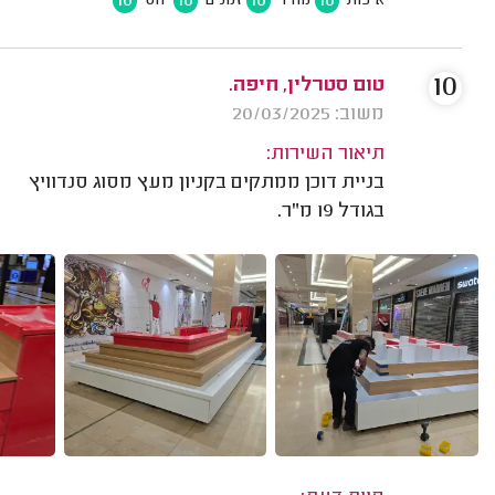
10
10
10
10
איכות
מחיר
זמנים
יחס
10
טום סטרלין, חיפה.
משוב: 20/03/2025
תיאור השירות:
בניית דוכן ממתקים בקניון מעץ מסוג סנדוויץ
בגודל 19 מ"ר.