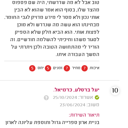
טוב אבל לא מה שדרשתי, היה שם פספוס
מהצד שלו, בסוף הוא אמר שהוא לא הבין
אותי נכון ולא מסר לי מידע מדויק לגבי החומר.
מבחינתו הוא עשה מה שנדרש ולא מוכן
לפצות אותי. הוא הביא חלק שלא הספיק
לסגור משהו וחיכיתי להשלמה חודשיים. זה
הוריד לי מהתחושה הטובה ולכן ויתרתי על
המשך העבודה איתו.
5
5
7
7
איכות
מחיר
זמנים
יחס
10
יעל ברסלע, כרמיאל.
אשרור: 25/10/2024
משוב: 23/06/2024
תיאור השירות:
בניית ארון ספרייה גדול ותוספת עליונה לארון