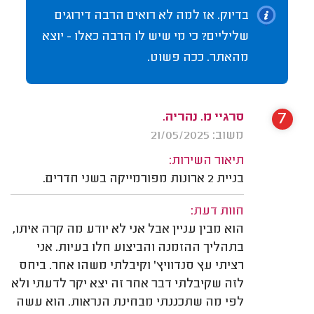
בדיוק. אז למה לא רואים הרבה דירוגים
שליליים? כי מי שיש לו הרבה כאלו - יוצא
מהאתר. ככה פשוט.
7
סרגיי מ. נהריה.
משוב: 21/05/2025
תיאור השירות:
בניית 2 ארונות מפורמייקה בשני חדרים.
חוות דעת:
הוא מבין עניין אבל אני לא יודע מה קרה איתו,
בתהליך ההזמנה והביצוע חלו בעיות. אני
רציתי עץ סנדוויץ' וקיבלתי משהו אחר. ביחס
לזה שקיבלתי דבר אחר זה יצא יקר לדעתי ולא
לפי מה שתכננתי מבחינת הנראות. הוא עשה