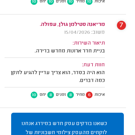
10
10
10
10
איכות
מחיר
זמנים
יחס
7
מריאנה סטילמן גולן, עפולה.
משוב: 15/04/2026
תיאור השירות:
בניית חדר ארונות מחדש בדירה.
חוות דעת:
הוא היה בסדר, הוא צריך עדיין להגיע לתקן
כמה דברים.
10
8
8
6
איכות
מחיר
זמנים
יחס
כשאנו בודקים עסק חדש במידרג אנחנו
לוקחים מהעסק צילומי חשבוניות של