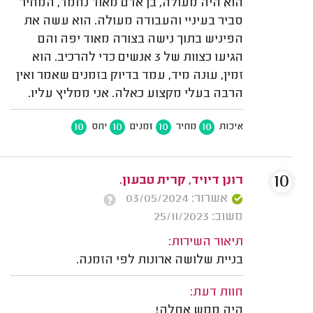
הוא היה מעולה, בן אדם מאוד נחמד, המחיר
סביר בעיניי והעבודה מעולה. הוא עשה את
הפיניש בתוך נישה בצורה מאוד יפה והם
הגיעו כצוות של 3 אנשים כדי להרכיב. הוא
זמין, עונה מיד, עמד בדיוק בזמנים שאמר ואין
הרבה בעלי מקצוע כאלה. אני ממליץ עליו.
10
10
10
10
איכות
מחיר
זמנים
יחס
10
רונן דיויד, קרית טבעון.
אשרור: 03/05/2024
משוב: 25/11/2023
תיאור השירות:
בניית שלושה ארונות לפי הזמנה.
חוות דעת:
היה ממש אחלה!