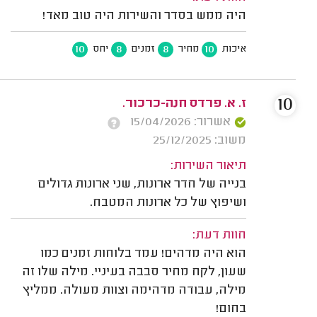
היה ממש בסדר והשירות היה טוב מאד!
10
8
8
10
איכות
מחיר
זמנים
יחס
10
ז. א. פרדס חנה-כרכור.
אשרור: 15/04/2026
משוב: 25/12/2025
תיאור השירות:
בנייה של חדר ארונות, שני ארונות גדולים
ושיפוץ של כל ארונות המטבח.
חוות דעת:
הוא היה מדהים! עמד בלוחות זמנים כמו
שעון, לקח מחיר סבבה בעיניי. מילה שלו זה
מילה, עבודה מדהימה וצוות מעולה. ממליץ
בחום!