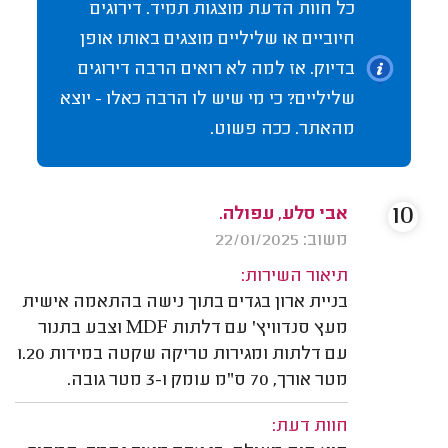
כל חוות הדעת מוצגות תמיד. דירוגים
חיוביים או שליליים מוצגים באותו אופן
בדיוק. אז למה לא רואים הרבה דירוגים
שליליים? כי מי שיש לו הרבה כאלו - יוצא
מהאתר. ככה פשוט.
10
אבי סלע, עפולה.
משוב: 22/01/2025
תיאור השירות:
בניית ארון בגדים בתוך נישה בהתאמה אישית
מעץ סנדוויץ' עם דלתות MDF וצבע בתנור
עם דלתות ומגירות טריקה שקטה במידות 1.20
מטר אורך, 70 ס"מ עומק ו-3 מטר גובה.
חוות דעת: