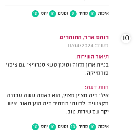
10
10
8
10
איכות
מחיר
זמנים
יחס
10
רותם ארד, החותרים.
משוב: 11/04/2024
תיאור השירות:
בניית ארון מזווה ומזנון מעץ סנדוויץ' עם ציפוי
פורמייקה.
חוות דעת:
אילן היה מצוין מצוין, הוא באמת עשה עבודה
מקצועית. לדעתי המחיר היה הוגן מאוד. איש
יקר עם שירות טוב.
10
10
10
10
איכות
מחיר
זמנים
יחס