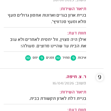
משוב: 28/01/2023
תיאור השירות:
בניית ארון בגדים וארונות אחסון גדולים מעץ
מלא ומעץ סנדוויץ'.
חוות דעת:
אילן היה מצוין, זול יחסית לאחרים ולא עזב
את הבית עד שהיינו מרוצים. מעולה!
10
9
10
9
איכות
מחיר
זמנים
יחס
9
ר. צ. חיפה.
משוב: 16/04/2026
תיאור השירות:
בניית דלת לארון תקשורת בבית.
חוות דעת: