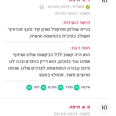
10
ד. פ. חיפה.
אשרור: 01/09/2025
משוב: 25/05/2025
תיאור השירות:
בניית שולחן מתקפל וארון קיר מעץ סנדוויץ'
משולב בסיבית בהתאמה אישית.
חוות דעת:
הוא היה קשוב לכל הבקשות שלנו ושיתף
אותנו עוד בתכנון, הוא דייק בזמנים ובנה לנו
פינת עבודה המותאמת לצרכים שלנו. אנחנו
מרוצים מאוד, מומלץ בחום!
10
10
10
10
איכות
מחיר
זמנים
יחס
10
ס. א. חיפה.
משוב: 30/04/2024