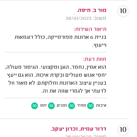
10
מור ב. חיפה.
משוב: 28/01/2023
תיאור השירות:
בניית 6 ארונות מפורמייקה, כולל דוגמאות
וייעוץ.
חוות דעת:
הוא אמין, נחמד, הוגן ומקצועי. הגימור מעולה,
יחסי אנוש מעולים ובקרת איכות. הוא גם ייעץ
בעניין עיצוב הארונות וחלוקתם. לא מאוד זול
לדעתי אך לגמרי שווה את זה.
10
10
10
10
איכות
מחיר
זמנים
יחס
10
דרור עמית, זכרון יעקב.