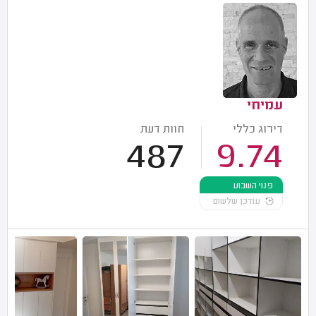
עמיחי
דירוג כללי
חוות דעת
487
9.74
פנוי השבוע
עודכן שלשום