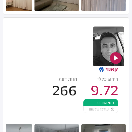
קאמי
דירוג כללי
חוות דעת
266
9.72
פנוי השבוע
עודכן שלשום