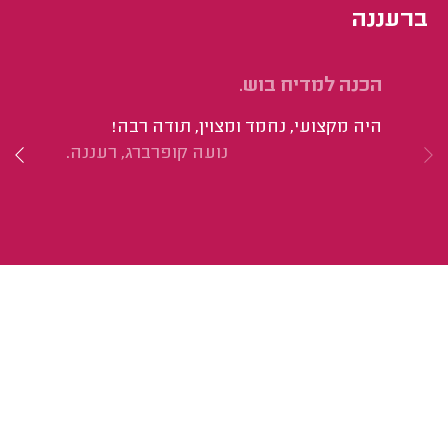
ברעננה
הכנה למדיח בוש.
הכ
המ
היה מקצועי, נחמד ומצוין, תודה רבה!
או
נועה קופרברג, רעננה.