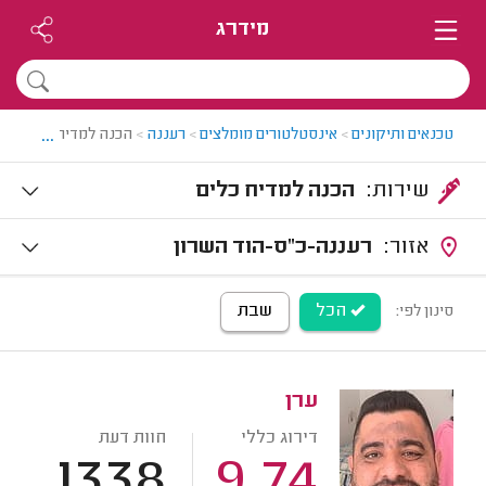
מידרג
...
טכנאים ותיקונים
>
אינסטלטורים מומלצים
>
רעננה
>
הכנה למדיח כלים ברע
שירות:
הכנה למדיח כלים
אזור:
רעננה-כ"ס-הוד השרון
הכל
שבת
סינון לפי:
ערן
דירוג כללי
חוות דעת
1338
9.74