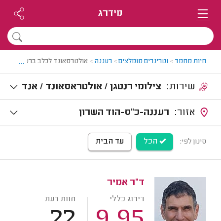
מידרג
...
חיות מחמד
>
וטרינרים מומלצים
>
רעננה
>
אולטרסאונד לכלב ברעננה
שירות:
צילומי רנטגן / אולטראסאונד / אנד
וסקופיה
אזור:
רעננה-כ"ס-הוד השרון
הכל
עד הבית
סינון לפי:
ד"ר אמיר
דירוג כללי
חוות דעת
22
9.95