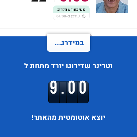
פנוי בחודש הקרוב
עודכן ב-04/08
במידרג...
וטרינר
שדירוגו
יורד
מתחת ל
9.00
יוצא
אוטומטית מהאתר!