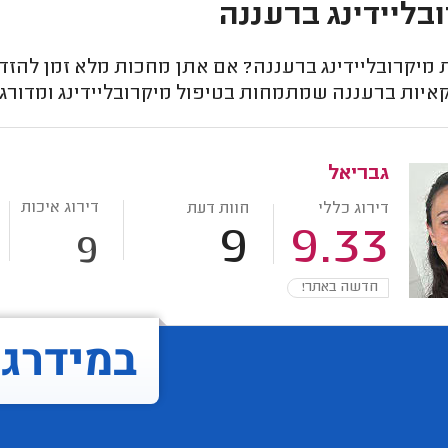
בליידינג ברעננה
מיקרובליידינג ברעננה? אם אתן מחכות מלא זמן להזדמ
איות ברעננה שמתמחות בטיפול מיקרובליידינג ומדורגו
גבריאל
דירוג איכות
דירוג כללי
חוות דעת
9
9.33
9
חדשה באתר!
במידרג..