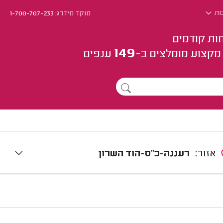
בות
מוקד מידרג:
1-700-707-233
ות קודמים
149
מקצוע
מומלצים
ב-
ענפים
אזור:
רעננה-כ"ס-הוד השרון