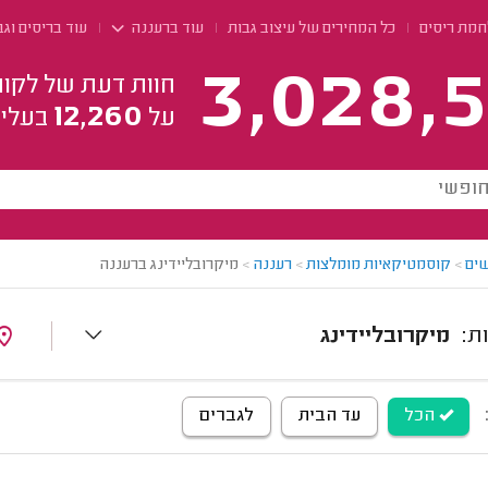
חמת ריסים
כל המחירים של עיצוב גבות
עוד ברעננה
עוד בריסים וג
3,028,5
חוות דעת של לקוח
12,260
על
בעלי 
ים
>
קוסמטיקאיות מומלצות
>
רעננה
>
מיקרובליידינג ברעננה
מיקרובליידינג
הכל
עד הבית
לגברים