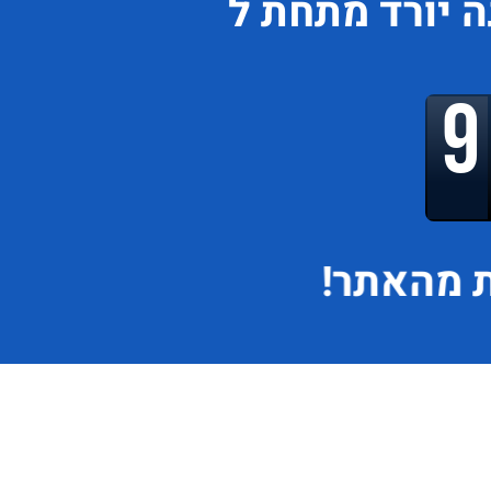
ה
יורד
מתחת ל
 מהאתר!