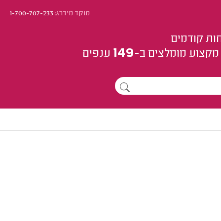
מוקד מידרג:
1-700-707-233
ות קודמים
149
מקצוע
מומלצים
ב-
ענפים