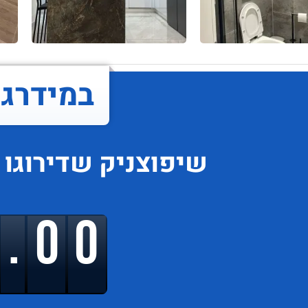
במידרג..
שיפוצניק
שדירוגו
9.00