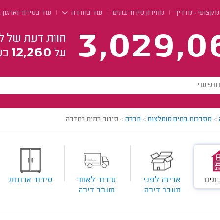
מקצועי - מדריך
מחירון סידור בתים
עוד בחדרה
עוד בסידור וארגון 
3,029,0
חוות דעת של ל
12,260
על
בע
>
מסדרות בתים מומלצות
>
חדרה
>
סידור בתים בחדרה
בתים
אריזה לפני
סידור לאחר
סידור ארונות
מעבר דירה
מעבר דירה