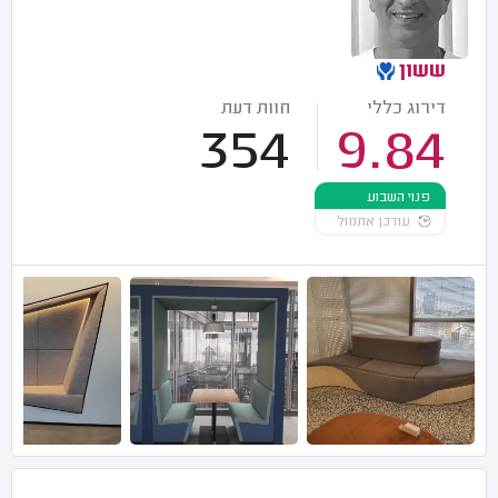
ששון
דירוג כללי
חוות דעת
354
9.84
פנוי השבוע
עודכן אתמול