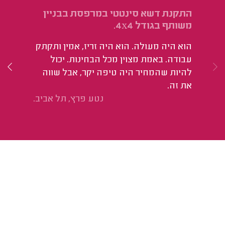
התקנת דשא סינטטי במרפסת בבניין
הק
משותף בגודל 4x4.
פר
אד
הוא היה מעולה. הוא היה זריז, אמין ותקתק
שת
עבודה. באמת מצוין מכל הבחינות. יכול
אי
להיות שהמחיר היה טיפה יקר, אבל שווה
הש
את זה.
בז
נטע פרץ, תל אביב.
עש