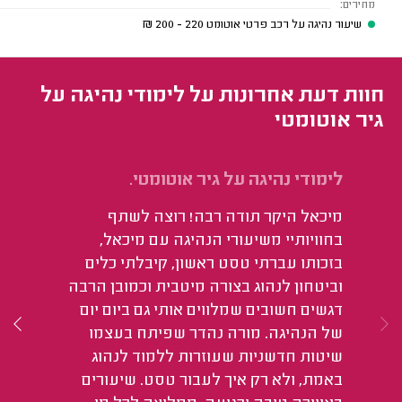
מחירים:
שיעור נהיגה על רכב פרטי אוטומט
220 - 200
₪
חוות דעת אחרונות על לימודי נהיגה על
גיר אוטומטי
לימודי נהיגה על גיר אוטומטי.
לי
מיכאל היקר תודה רבה! רוצה לשתף
הי
בחוויותיי משיעורי הנהיגה עם מיכאל,
אח
בזכותו עברתי טסט ראשון, קיבלתי כלים
וביטחון לנהוג בצורה מיטבית וכמובן הרבה
דגשים חשובים שמלווים אותי גם ביום יום
של הנהיגה. מורה נהדר שפיתח בעצמו
שיטות חדשניות שעוזרות ללמוד לנהוג
באמת, ולא רק איך לעבור טסט. שיעורים