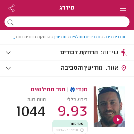
מידרג
...
עוברים דירה
>
מדבירים מומלצים
>
מודיעין
>
הרחקת דבורים במודיעין
שירות:
הרחקת דבורים
אזור:
מודיעין והסביבה
מנדי
|
חזר ממילואים
דירוג כללי
חוות דעת
1044
9.93
פנוי מחר
עודכן ב-09:42