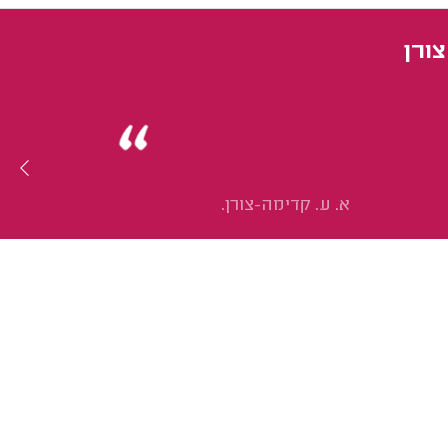
ורן
א. ע. קדימה-צורן.