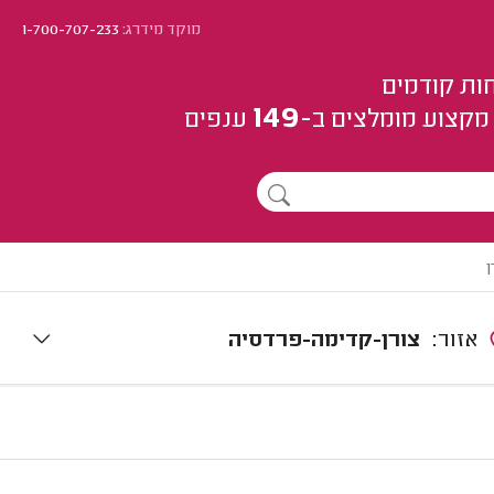
מוקד מידרג:
1-700-707-233
ות קודמים
149
מקצוע
מומלצים
ב-
ענפים
ן
אזור:
צורן-קדימה-פרדסיה