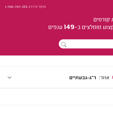
מוקד מידרג:
1-700-707-233
 קודמים
149
צוע
מומלצים
ב-
ענפים
אזור:
ר"ג-גבעתיים