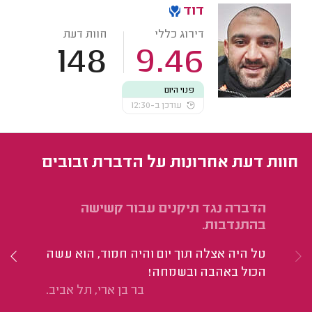
דוד
דירוג כללי
חוות דעת
148
9.46
פנוי היום
עודכן ב-12:30
חוות דעת אחרונות על הדברת זבובים
הדברה נגד תיקנים עבור קשישה
הד
בהתנדבות.
חד
טל היה אצלה תוך יום והיה חמוד, הוא עשה
הי
הכול באהבה ובשמחה!
בר בן ארי, תל אביב.