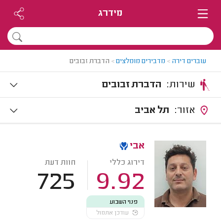
מידרג
עוברים דירה
>
מדבירים מומלצים
>
הדברת זבובים
שירות:
הדברת זבובים
אזור:
תל אביב
אבי
דירוג כללי
חוות דעת
725
9.92
פנוי השבוע
עודכן אתמול