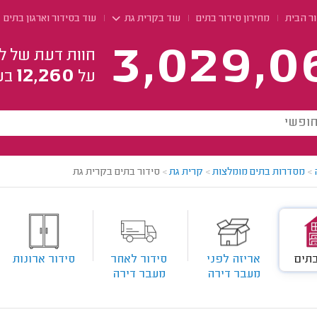
ר הבית
מחירון סידור בתים
עוד בקרית גת
עוד בסידור וארגון בתים
3,029,0
חוות דעת של ל
12,260
על
בע
>
מסדרות בתים מומלצות
>
קרית גת
>
סידור בתים בקרית גת
בתים
אריזה לפני
סידור לאחר
סידור ארונות
מעבר דירה
מעבר דירה