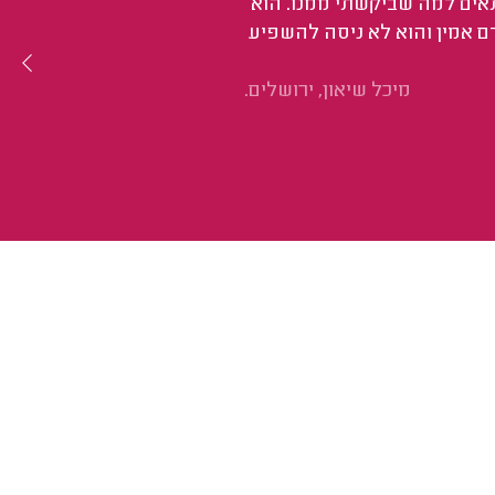
תאים למה שביקשתי ממנו. הוא
דם אמין והוא לא ניסה להשפיע
מיכל שיאון, ירושלים.