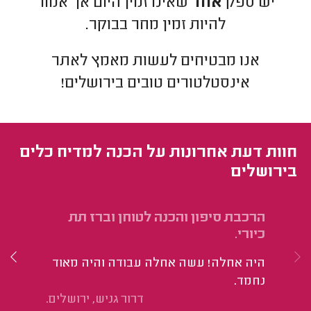
יש ספק
אחד
שאינו זמין היום אך אמור
להיות זמין מחר בבוקר.
אנו מבטיחים לעשות מאמץ לאתר
אינסטלטורים
טובים ב
ירושלים
!
חוות דעת אחרונות על הכנה למדיח כלים
בירושלים
הרכבת סיפון והכנה לטוחן וברז תת
הכ
כיורי.
שי
היה אחלה! עשה אחלה עבודה והיה מאוד
ול
נחמד.
עב
דרור גניש, ירושלים.