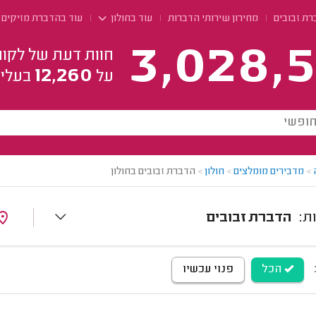
רת זבובים
מחירון שירותי הדברות
עוד בחולון
עוד בהדברת מזיקים
3,028,5
חוות דעת של לקוח
12,260
על
בעלי 
>
מדבירים מומלצים
>
חולון
>
הדברת זבובים בחולון
הדברת זבובים
הכל
פנוי עכשיו