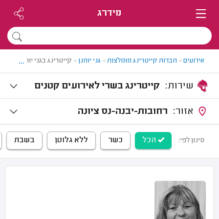
מידרג
...
אירועים
>
חברות קייטרינג מומלצות
>
גני יוחנן
>
קייטרינג בגני יוחנן
שירות:
קייטרינג בשרי לאירועים קטנים
אזור:
רחובות-יבנה-נס ציונה
הכל
כשר
ללא גלוטן
בשבת
סינון לפי: