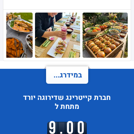
במידרג...
חברת קייטרינג
שדירוגה
יורד
מתחת ל
9.00