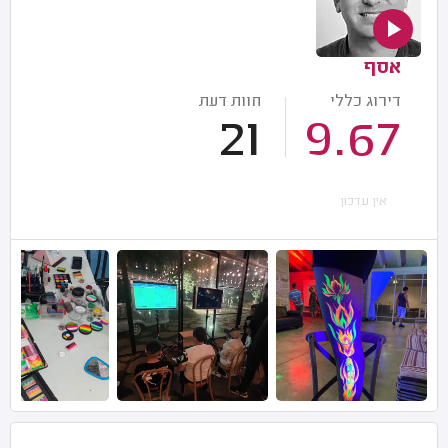
אסף
דירוג כללי
חוות דעת
21
9.67
אין עדכון