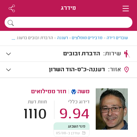
מידרג
...
עוברים דירה
>
מדבירים מומלצים
>
רעננה
>
הדברת זבובים ברעננה
שירות:
הדברת זבובים
אזור:
רעננה-כ"ס-הוד השרון
משה
|
חזר ממילואים
דירוג כללי
חוות דעת
1110
9.94
פנוי השבוע
עודכן ב-05/08