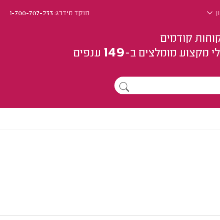
ן
מוקד מידרג:
1-700-707-233
וחות קודמים
149
י מקצוע
מומלצים
ב-
ענפים