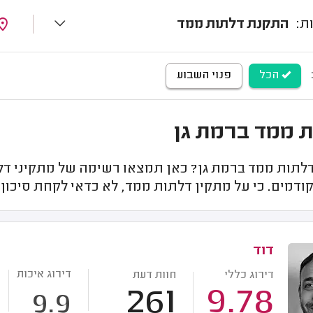
התקנת דלתות ממד
הכל
פנוי השבוע
 ממד ברמת גן
דלתות ממד ברמת גן? כאן תמצאו רשימה של מתקיני דל
ודמים. כי על מתקין דלתות ממד, לא כדאי לקחת סיכון.
דוד
דירוג איכות
דירוג כללי
חוות דעת
261
9.78
9.9