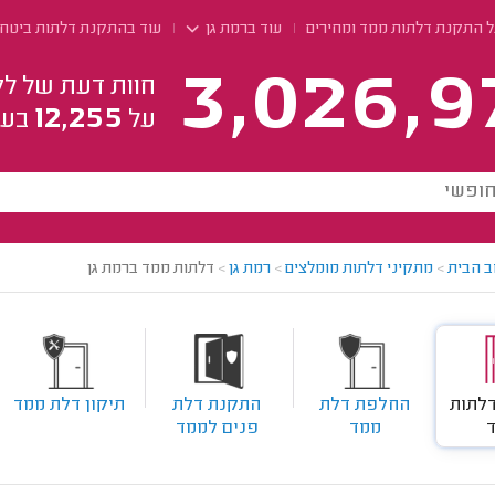
ל התקנת דלתות ממד ומחירים
עוד ברמת גן
עוד בהתקנת דלתות ביטחו
3,026,9
חוות דעת של לק
12,255
על
בעל
ב הבית
>
מתקיני דלתות מומלצים
>
רמת גן
>
דלתות ממד ברמת גן
לתות
החלפת דלת
התקנת דלת
תיקון דלת ממד
ממד
פנים לממד