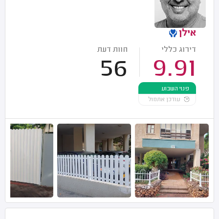
אילן
דירוג כללי
חוות דעת
56
9.91
פנוי השבוע
עודכן אתמול