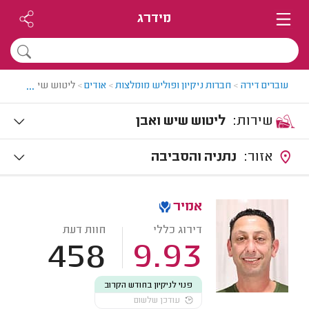
מידרג
...
עוברים דירה
>
חברות ניקיון ופוליש מומלצות
>
אודים
>
ליטוש שיש ואבן בא
שירות:
ליטוש שיש ואבן
אזור:
נתניה והסביבה
אמיר
דירוג כללי
חוות דעת
458
9.93
פנוי לניקיון בחודש הקרוב
עודכן שלשום