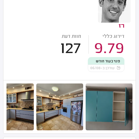
רז
דירוג כללי
חוות דעת
127
9.79
פנוי בעוד חודש
עודכן ב-06/08