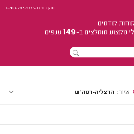
מוקד מידרג:
1-700-707-233
וחות קודמים
149
י מקצוע
מומלצים
ב-
ענפים
אזור:
הרצליה-רמה"ש