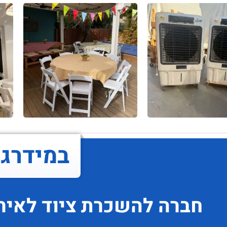
במידרג..
חברה להשכרת ציוד לאיר