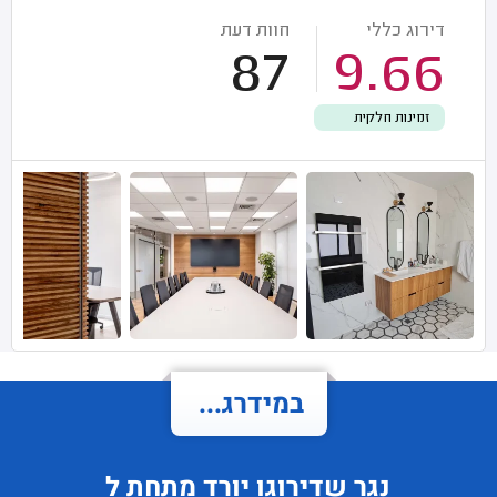
דירוג כללי
חוות דעת
87
9.66
זמינות חלקית
במידרג...
נגר
שדירוגו
יורד
מתחת ל