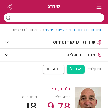
מידרג
...
חיות מחמד
>
וטרינרים מומלצים
>
בית זית
>
סירוס חתול בבית זית
שירות:
עיקור וסירוס
אזור:
ירושלים
הכל
עד הבית
סינון לפי:
ד"ר בנימין
דירוג כללי
חוות דעת
18
9.78