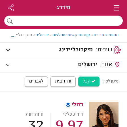
מידרג
...
תחומים חדשים
>
קוסמטיקאיות מומלצות
>
ירושלים
>
מיקרובליידינג בירוש
שירות:
מיקרובליידינג
אזור:
ירושלים
הכל
עד הבית
לגברים
סינון לפי:
רחלי
דירוג כללי
חוות דעת
32
9.97