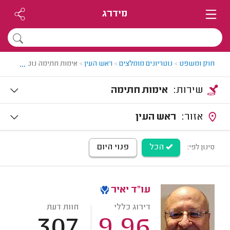
מידרג
...
חוק ומשפט
>
נוטריונים מומלצים
>
ראש העין
>
אימות חתימה נוטריון בראש
שירות:
אימות חתימה
אזור:
ראש העין
הכל
פנוי היום
סינון לפי:
עו"ד יאיר
דירוג כללי
חוות דעת
307
9.96