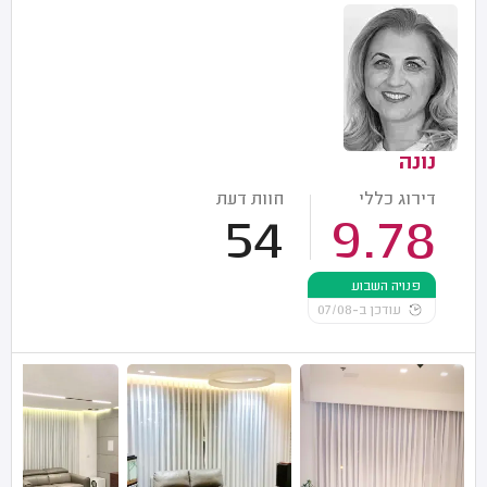
נונה
דירוג כללי
חוות דעת
54
9.78
פנויה השבוע
עודכן ב-07/08