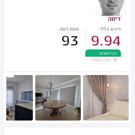
דימה
דירוג כללי
חוות דעת
93
9.94
פנוי השבוע
עודכן אתמול