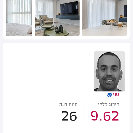
שי
דירוג כללי
חוות דעת
26
9.62