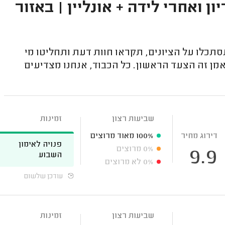
ן ואחרי לידה + אונליין | באזור
סתכלו על הציונים, תקראו חוות דעת ותחליטו מי
ן זה הצעד הראשון. כל הכבוד, אנחנו מצדיעים
שביעות רצון
זמינות
דירוג מחיר
100%
מאוד מרוצים
פנויה לאימון
0%
מרוצים
9.9
השבוע
0%
לא מרוצים
עודכן שלשום
שביעות רצון
זמינות