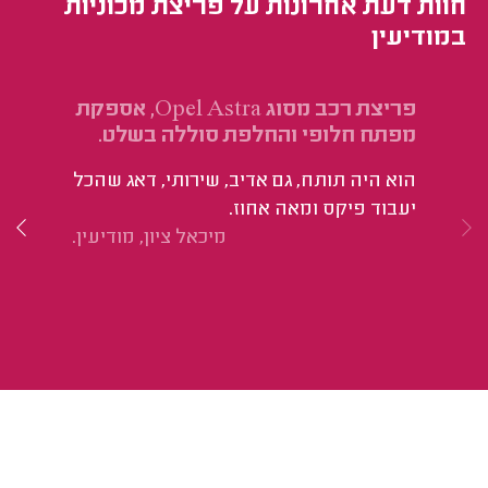
חוות דעת אחרונות על פריצת מכוניות
במודיעין
פריצת רכב מסוג Opel Astra, אספקת
פר
מפתח חלופי והחלפת סוללה בשלט.
הי
הוא היה תותח, גם אדיב, שירותי, דאג שהכל
יעבוד פיקס ומאה אחוז.
מיכאל ציון, מודיעין.