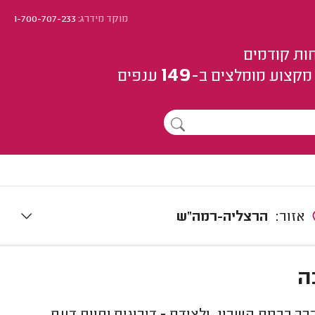
מוקד מידרג:
1-700-707-233
ות קודמים
149
מקצוע
מומלצים
ב-
ענפים
אזור:
הרצליה-רמה"ש
ה