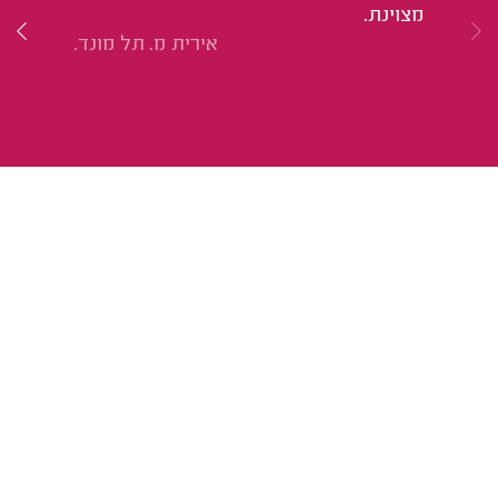
עד
מצוינת.
עב
אירית מ. תל מונד.
מנ
שה