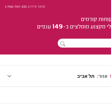
מוקד מידרג:
1-700-707-233
וחות קודמים
149
י מקצוע
מומלצים
ב-
ענפים
אזור:
תל אביב