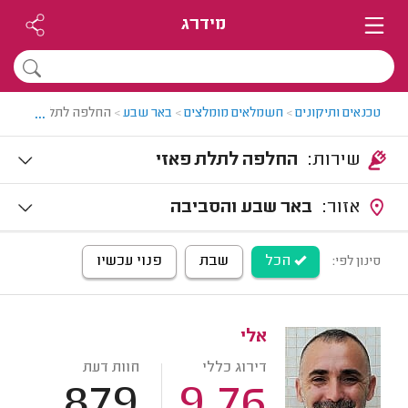
מידרג
...
טכנאים ותיקונים
>
חשמלאים מומלצים
>
באר שבע
>
החלפה לתלת פאזי בב
שירות:
החלפה לתלת פאזי
אזור:
באר שבע והסביבה
הכל
שבת
פנוי עכשיו
סינון לפי:
אלי
דירוג כללי
חוות דעת
879
9.76