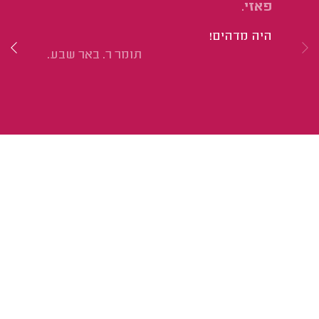
פאזי.
הו
היה מדהים!
הת
תומר ר. באר שבע.
חש