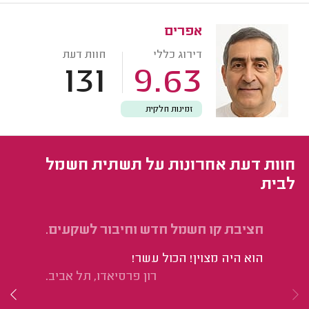
אפרים
דירוג כללי
חוות דעת
131
9.63
זמינות חלקית
חוות דעת אחרונות על תשתית חשמל
לבית
חציבת קו חשמל חדש וחיבור לשקעים.
הח
שב
הוא היה מצוין! הכול עשר!
הו
רון פרסיאדו, תל אביב.
הי