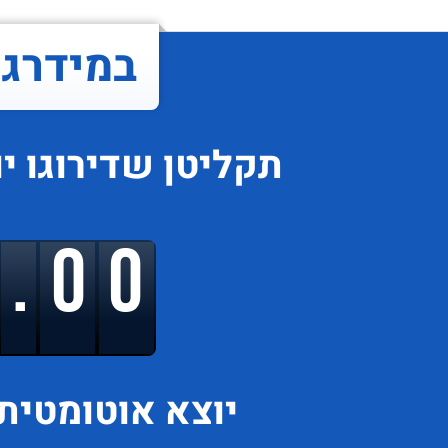
במידרג..
תקליטן
שדירוגו
י
9.00
יוצא
אוטומטית 