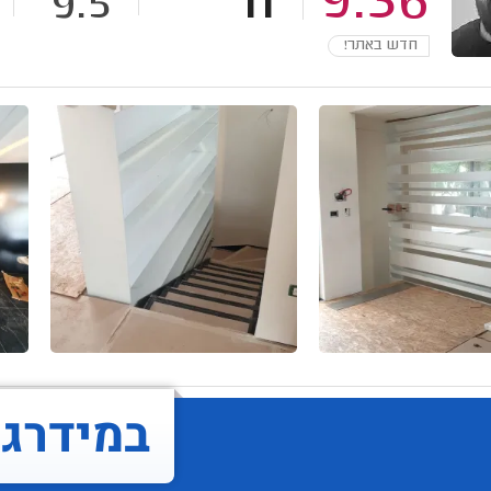
11
9.36
9.5
חדש באתר!
במידרג..