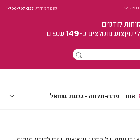
בטיה
מוקד מידרג:
1-700-707-233
וחות קודמים
149
י מקצוע
מומלצים
ב-
ענפים
אזור:
פתח-תקווה - גבעת שמואל