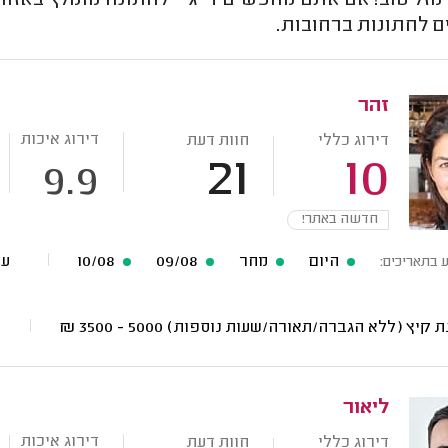
מזל טוב! אם אתם מחפשים די ג'יי לחתונה מומלץ באזו
ם לחתונות ברחובות.
זהר
דירוג איכות
דירוג כללי
חוות דעת
21
10
9.9
חדשה באתר!
היום
מחר
09/08
10/08
עוד 143 ת
ע בתאריכים:
ת קיץ (ללא הגברה/תאורה/שעות נוספות)
5000 - 3500
₪
ליאור
דירוג איכות
דירוג כללי
חוות דעת