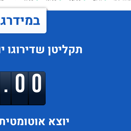
במידרג..
תקליטן
שדירוגו
י
9.00
יוצא
אוטומטית 