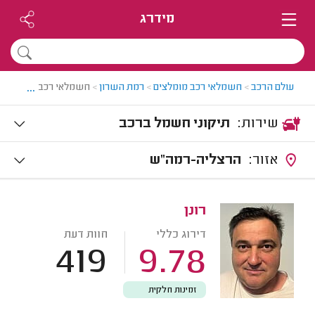
מידרג
...
עולם הרכב
>
חשמלאי רכב מומלצים
>
רמת השרון
>
חשמלאי רכב ברמת השר
שירות:
תיקוני חשמל ברכב
אזור:
הרצליה-רמה"ש
רונן
דירוג כללי
חוות דעת
419
9.78
זמינות חלקית